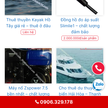
Thuê thuyền Kayak Hồ
Đồng hồ đo áp suất
Tây giá rẻ – thuê ở đâu
Slimlie1 – chất lượng
đảm bảo
Liên hệ
2.000.000đ/sản phẩm
Máy nổ Zspower 7.5
Cho thuê du thuyền ở
bền nhất – chất lượng
biển Hải Hòa – Thanh
cao
Hóa
0906.329.178
4.250.000 vnđ/sản phẩm