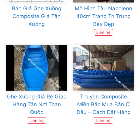
Báo Giá Ghe Xuồng
Mô Hình Tàu Napoleon
Composite Giá Tận
40cm Trang Trí Trưng
Xưởng
Bày Đẹp
Liên hệ
Ghe Xuồng Giá Rẻ Giao
Thuyền Composite
Hàng Tận Nơi Toàn
Miền Bắc Mua Bán Ở
Quốc
Đâu – Cách Đặt Hàng
Liên hệ
Liên hệ