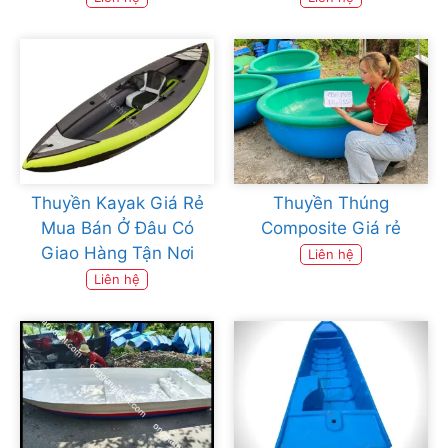
Thuyền Kayak Giá Rẻ
Thuyền Thúng
Mua Bán Ở Đâu Có
Composite Giá rẻ
Giao Hàng Tận Nơi
Liên hệ
Liên hệ