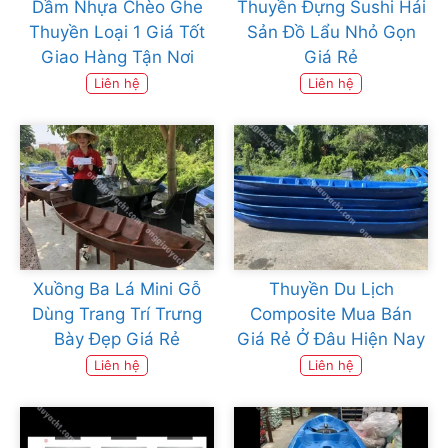
Dầm Nhựa Chèo Ghe
Thuyền Đựng Sushi Hải
Thuyền Loại 1 Giá Tốt
Sản Đồ Lẩu Nhỏ Gọn
Giao Hàng Tận Nơi
Giá Rẻ
Liên hệ
Liên hệ
Xuồng Ba Lá Mini Gỗ
Thuyền Du Lịch
Dùng Trang Trí Trưng
Composite Mua Bán
Bày Đẹp Giá Rẻ
Giá Rẻ Ở Đâu Hiện Nay
Liên hệ
Liên hệ