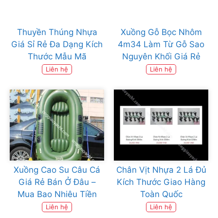
Thuyền Thúng Nhựa
Xuồng Gỗ Bọc Nhôm
Giá Sỉ Rẻ Đa Dạng Kích
4m34 Làm Từ Gỗ Sao
Thước Mẫu Mã
Nguyên Khối Giá Rẻ
Liên hệ
Liên hệ
Xuồng Cao Su Câu Cá
Chân Vịt Nhựa 2 Lá Đủ
Giá Rẻ Bán Ở Đâu –
Kích Thước Giao Hàng
Mua Bao Nhiêu Tiền
Toàn Quốc
Liên hệ
Liên hệ