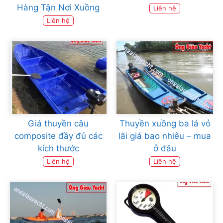
Hàng Tận Nơi Xuồng
Liên hệ
Liên hệ
Giá thuyền câu
Thuyền xuồng ba lá vỏ
composite đầy đủ các
lãi giá bao nhiêu – mua
kích thước
ở đâu
Liên hệ
Liên hệ