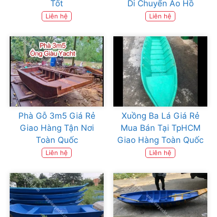
Tốt
Di Chuyển Ao Hồ
Liên hệ
Liên hệ
Phà Gỗ 3m5 Giá Rẻ
Xuồng Ba Lá Giá Rẻ
Giao Hàng Tận Nơi
Mua Bán Tại TpHCM
Toàn Quốc
Giao Hàng Toàn Quốc
Liên hệ
Liên hệ