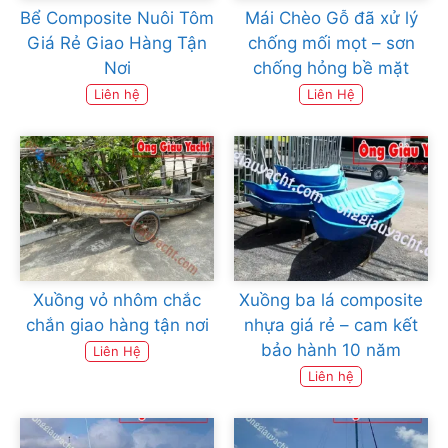
Bể Composite Nuôi Tôm
Mái Chèo Gỗ đã xử lý
Giá Rẻ Giao Hàng Tận
chống mối mọt – sơn
Nơi
chống hỏng bề mặt
Liên hệ
Liên Hệ
Xuồng vỏ nhôm chắc
Xuồng ba lá composite
chắn giao hàng tận nơi
nhựa giá rẻ – cam kết
bảo hành 10 năm
Liên Hệ
Liên hệ