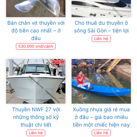
Bán chân vịt thuyền với
Cho thuê du thuyền ở
độ bền cao nhất – ở
sông Sài Gòn – tiện lợi
đâu
Liên hệ
530.000 vnđ/cánh
Thuyền NWF 27 với
Xuồng nhựa giá rẻ mua
những thông số kỹ
ở đâu – giá bao nhiêu
thuật chi tiết
tiền một chiếc hiện nay
Liên hệ
Liên hệ