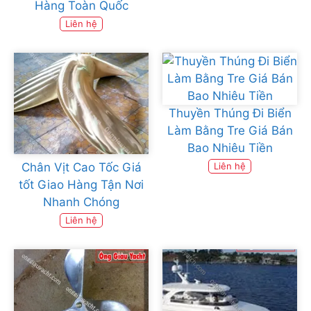
Hàng Toàn Quốc
Liên hệ
Thuyền Thúng Đi Biển
Làm Bằng Tre Giá Bán
Bao Nhiêu Tiền
Chân Vịt Cao Tốc Giá
Liên hệ
tốt Giao Hàng Tận Nơi
Nhanh Chóng
Liên hệ