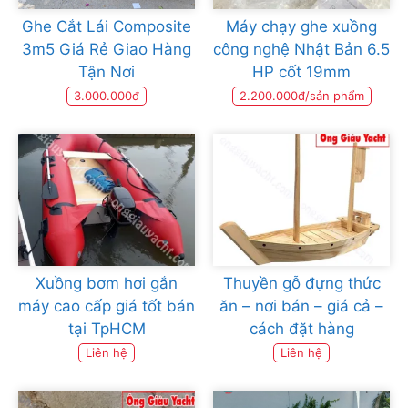
Ghe Cắt Lái Composite
Máy chạy ghe xuồng
3m5 Giá Rẻ Giao Hàng
công nghệ Nhật Bản 6.5
Tận Nơi
HP cốt 19mm
3.000.000đ
2.200.000đ/sản phẩm
Xuồng bơm hơi gắn
Thuyền gỗ đựng thức
máy cao cấp giá tốt bán
ăn – nơi bán – giá cả –
tại TpHCM
cách đặt hàng
Liên hệ
Liên hệ