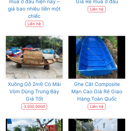
mua ở đâu hiện nay –
Giá Rẻ mua ở đâu
giá bao nhiêu tiền một
Liên hệ
chiếc
Liên hệ
Xuồng Gỗ 2m9 Có Mái
Ghe Cắt Composite
Vòm Dùng Trưng Bày
Mạn Cao Giá Rẻ Giao
Giá Tốt
Hàng Toàn Quốc
3.500.000đ
Liên hệ