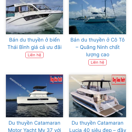
Bán du thuyền ở biển
Bán du thuyền ở Cô Tô
Thái Bình giá cả ưu đãi
– Quãng Ninh chất
lượng cao
Liên hệ
Liên hệ
Du thuyền Catamaran
Du thuyền Catamaran
Motor Yacht My 37 với
Lucia 40 siêu đẹp – đầy