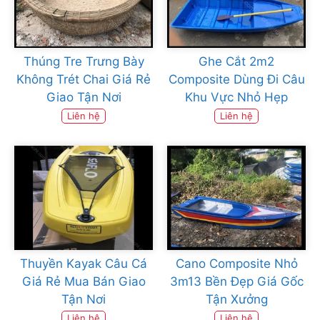
Thúng Tre Trưng Bày
Ghe Cắt 2m2
Không Trét Chai Giá Rẻ
Composite Dùng Đi Câu
Giao Tận Nơi
Khu Vực Nhỏ Hẹp
Liên hệ
Liên hệ
Thuyền Kayak Câu Cá
Cano Composite Nhỏ
Giá Rẻ Mua Bán Giao
3m13 Bền Đẹp Giá Gốc
Tận Nơi
Tận Xưởng
Liên hệ
Liên hệ