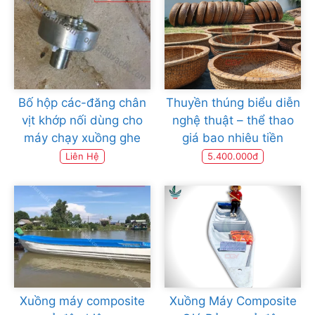
Bố hộp các-đăng chân
Thuyền thúng biểu diễn
vịt khớp nối dùng cho
nghệ thuật – thể thao
máy chạy xuồng ghe
giá bao nhiêu tiền
Liên Hệ
5.400.000đ
Xuồng máy composite
Xuồng Máy Composite