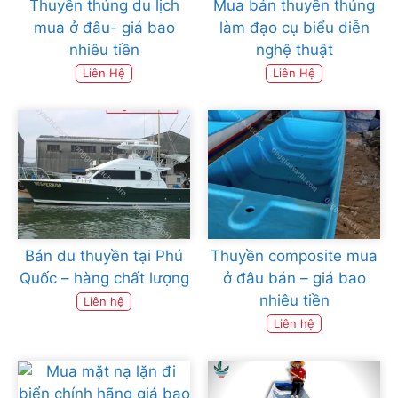
Thuyền thúng du lịch
Mua bán thuyền thúng
mua ở đâu- giá bao
làm đạo cụ biểu diễn
nhiêu tiền
nghệ thuật
Liên Hệ
Liên Hệ
Bán du thuyền tại Phú
Thuyền composite mua
Quốc – hàng chất lượng
ở đâu bán – giá bao
nhiêu tiền
Liên hệ
Liên hệ