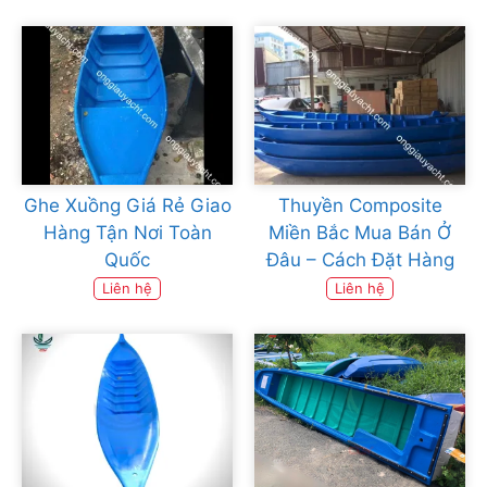
Ghe Xuồng Giá Rẻ Giao
Thuyền Composite
Hàng Tận Nơi Toàn
Miền Bắc Mua Bán Ở
Quốc
Đâu – Cách Đặt Hàng
Liên hệ
Liên hệ