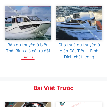
Bán du thuyền ở biển
Cho thuê du thuyền ở
Thái Bình giá cả ưu đãi
biển Cát Tiến – Bình
Định chất lượng
Liên hệ
Bài Viết Trước