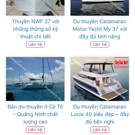
Thuyền NWF 27 với
Du thuyền Catamaran
những thông số kỹ
Motor Yacht My 37 với
thuật chi tiết
đầy đủ tính năng
Liên hệ
Liên hệ
Bán du thuyền ở Cô Tô
Du thuyền Catamaran
– Quãng Ninh chất
Lucia 40 siêu đẹp – đầy
lượng cao
đủ tiện nghi
Liên hệ
Liên hệ