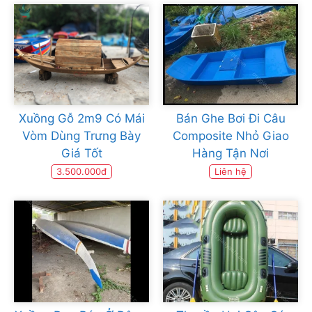
Xuồng Gỗ 2m9 Có Mái
Bán Ghe Bơi Đi Câu
Vòm Dùng Trưng Bày
Composite Nhỏ Giao
Giá Tốt
Hàng Tận Nơi
3.500.000đ
Liên hệ