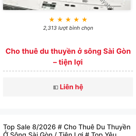
★
★
★
★
★
2,313 lượt bình chọn
Cho thuê du thuyền ở sông Sài Gòn
– tiện lợi
Liên hệ
💵
Top Sale 8/2026 # Cho Thuê Du Thuyền
Ở Sông Sài Gòn /️ Tiện Lợi # Top Yêu