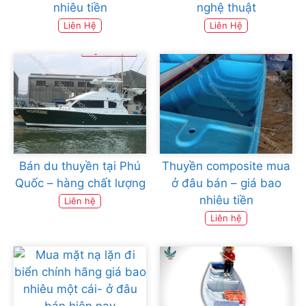
nhiêu tiền
nghệ thuật
Liên Hệ
Liên Hệ
Bán du thuyền tại Phú
Thuyền composite mua
Quốc – hàng chất lượng
ở đâu bán – giá bao
nhiêu tiền
Liên hệ
Liên hệ