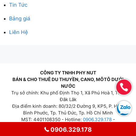
Tin Tức
Bảng giá
Liên Hệ
CÔNG TY TNHH PHY NUT
BÁN & CHO THUÊ DU THUYỀN, CANO, MÔTÔ DƯỚI
NƯỚC
Trụ sở chính: Khu phố Định Thọ 1, Xã Phú Hoà 1, Tỉnh
Đắk Lắk
Địa điểm kinh doanh: 80/32/2 Đường 9, KP5, P. Hiệp
Bình Phước, Tp. Thủ Đức, Tp. Hồ Chí Minh
MST: 4401108350 - Hotline:
0906.329.178
-
0984.049.424
0906.329.178
Email:
phynutvn@gmail.com