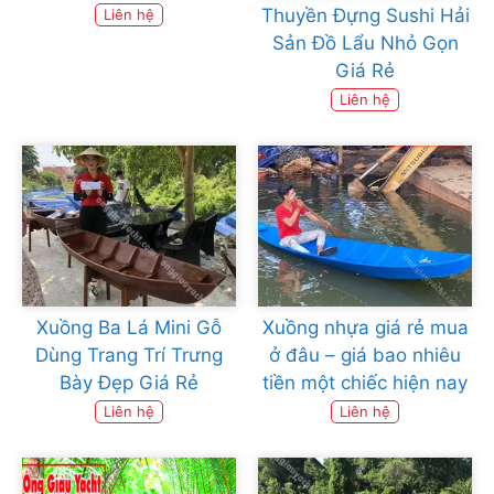
Thuyền Đựng Sushi Hải
Liên hệ
Sản Đồ Lẩu Nhỏ Gọn
Giá Rẻ
Liên hệ
Xuồng Ba Lá Mini Gỗ
Xuồng nhựa giá rẻ mua
Dùng Trang Trí Trưng
ở đâu – giá bao nhiêu
Bày Đẹp Giá Rẻ
tiền một chiếc hiện nay
Liên hệ
Liên hệ