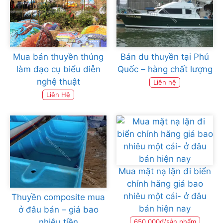
Mua bán thuyền thúng
Bán du thuyền tại Phú
làm đạo cụ biểu diễn
Quốc – hàng chất lượng
nghệ thuật
Liên hệ
Liên Hệ
Mua mặt nạ lặn đi biển
chính hãng giá bao
nhiêu một cái- ở đâu
Thuyền composite mua
bán hiện nay
ở đâu bán – giá bao
nhiêu tiền
650.000đ/sản phẩm