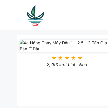
Skip
to
content
★
★
★
★
★
2,793 lượt bình chọn