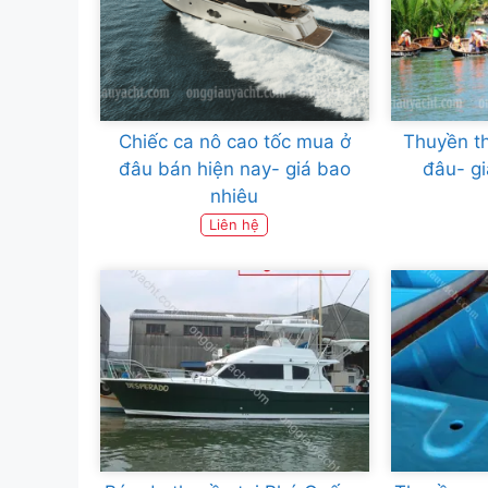
Chiếc ca nô cao tốc mua ở
Thuyền th
đâu bán hiện nay- giá bao
đâu- gi
nhiêu
Liên hệ