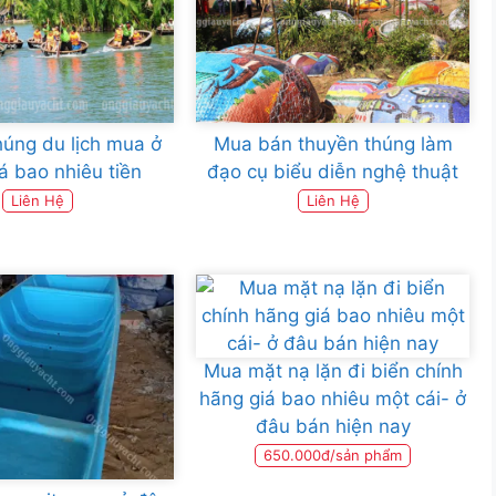
úng du lịch mua ở
Mua bán thuyền thúng làm
á bao nhiêu tiền
đạo cụ biểu diễn nghệ thuật
Liên Hệ
Liên Hệ
Mua mặt nạ lặn đi biển chính
hãng giá bao nhiêu một cái- ở
đâu bán hiện nay
650.000đ/sản phẩm