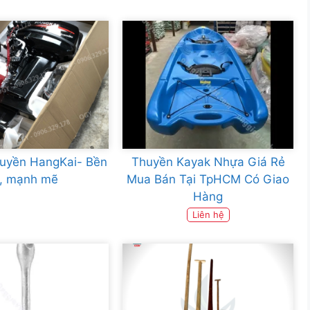
huyền HangKai- Bền
Thuyền Kayak Nhựa Giá Rẻ
ỉ, mạnh mẽ
Mua Bán Tại TpHCM Có Giao
Hàng
Liên hệ