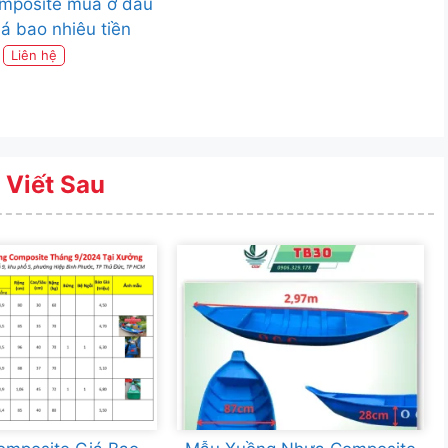
mposite mua ở đâu
iá bao nhiêu tiền
Liên hệ
 Viết Sau