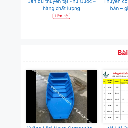
Bán du thuyền tại Phú Quốc –
Thuyền co
hàng chất lượng
bán – g
Liên hệ
Bài