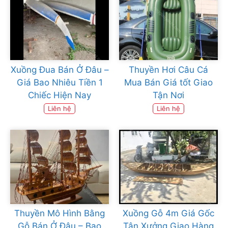
Xuồng Đua Bán Ở Đâu –
Thuyền Hơi Câu Cá
Giá Bao Nhiêu Tiền 1
Mua Bán Giá tốt Giao
Chiếc Hiện Nay
Tận Nơi
Liên hệ
Liên hệ
Thuyền Mô Hình Bằng
Xuồng Gỗ 4m Giá Gốc
Gỗ Bán Ở Đâu – Bao
Tận Xưởng Giao Hàng