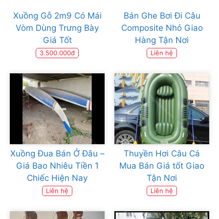
Xuồng Gỗ 2m9 Có Mái
Bán Ghe Bơi Đi Câu
Vòm Dùng Trưng Bày
Composite Nhỏ Giao
Giá Tốt
Hàng Tận Nơi
3.500.000đ
Liên hệ
Xuồng Đua Bán Ở Đâu –
Thuyền Hơi Câu Cá
Giá Bao Nhiêu Tiền 1
Mua Bán Giá tốt Giao
Chiếc Hiện Nay
Tận Nơi
Liên hệ
Liên hệ