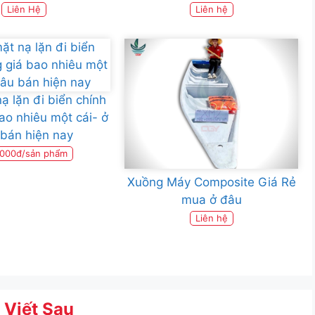
Liên Hệ
Liên hệ
ạ lặn đi biển chính
ao nhiêu một cái- ở
bán hiện nay
.000đ/sản phẩm
Xuồng Máy Composite Giá Rẻ
mua ở đâu
Liên hệ
 Viết Sau