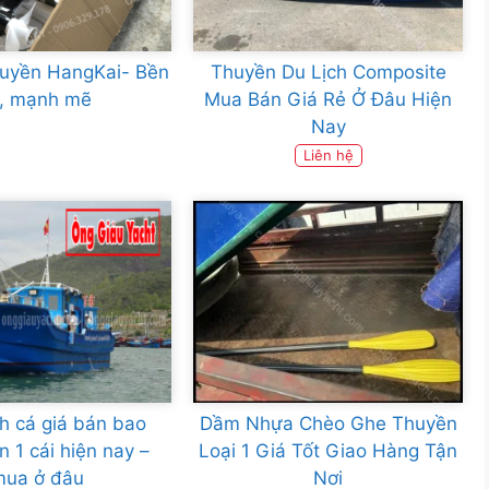
huyền HangKai- Bền
Thuyền Du Lịch Composite
ỉ, mạnh mẽ
Mua Bán Giá Rẻ Ở Đâu Hiện
Nay
Liên hệ
h cá giá bán bao
Dầm Nhựa Chèo Ghe Thuyền
n 1 cái hiện nay –
Loại 1 Giá Tốt Giao Hàng Tận
mua ở đâu
Nơi