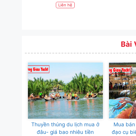
Liên hệ
Bài 
Thuyền thúng du lịch mua ở
Mua bán 
đâu- giá bao nhiêu tiền
đạo cụ bi