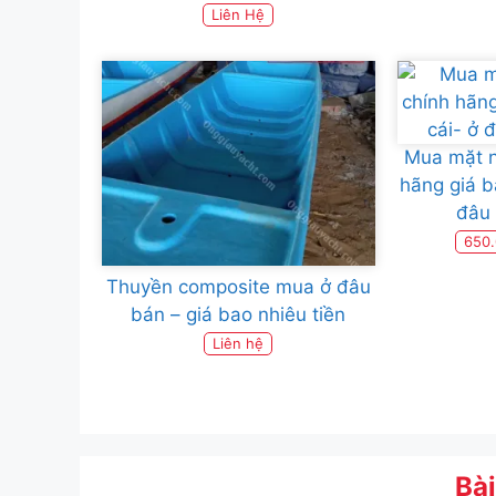
Liên Hệ
Mua mặt n
hãng giá b
đâu 
650
Thuyền composite mua ở đâu
bán – giá bao nhiêu tiền
Liên hệ
Bài