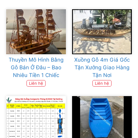
Thuyền Mô Hình Bằng
Xuồng Gỗ 4m Giá Gốc
Gỗ Bán Ở Đâu – Bao
Tận Xưởng Giao Hàng
Nhiêu Tiền 1 Chiếc
Tận Nơi
Liên hệ
Liên hệ