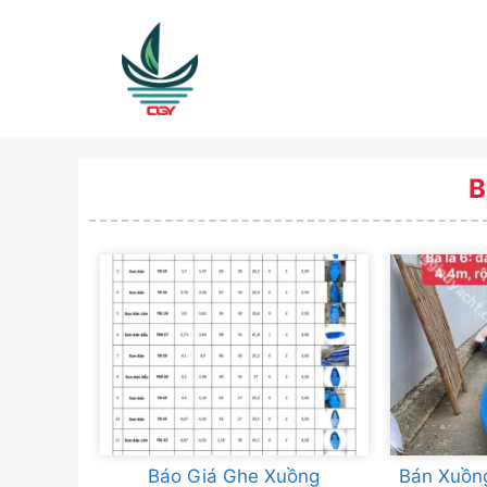
Skip
to
content
B
Báo Giá Ghe Xuồng
Bán Xuồn