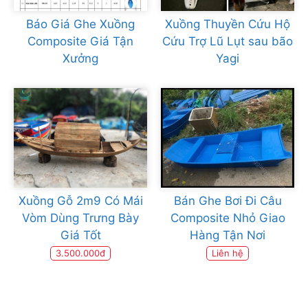
Báo Giá Ghe Xuồng
Xuồng Thuyền Cứu Hộ
Composite Giá Tận
Cứu Trợ Lũ Lụt sau bão
Xưởng
Yagi
Xuồng Gỗ 2m9 Có Mái
Bán Ghe Bơi Đi Câu
Vòm Dùng Trưng Bày
Composite Nhỏ Giao
Giá Tốt
Hàng Tận Nơi
3.500.000đ
Liên hệ