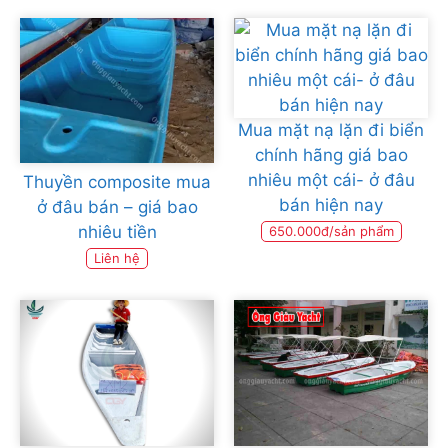
Mua mặt nạ lặn đi biển
chính hãng giá bao
nhiêu một cái- ở đâu
Thuyền composite mua
bán hiện nay
ở đâu bán – giá bao
nhiêu tiền
650.000đ/sản phẩm
Liên hệ