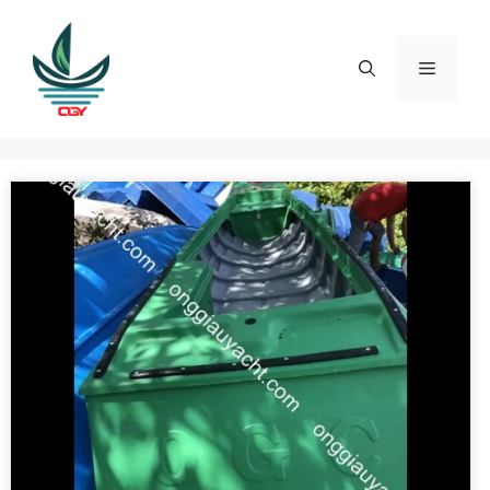
Skip
to
content
Menu