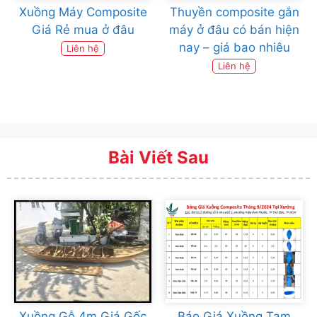
Xuồng Máy Composite
Thuyền composite gắn
Giá Rẻ mua ở đâu
máy ở đâu có bán hiện
nay – giá bao nhiêu
Liên hệ
Liên hệ
Bài Viết Sau
Xuồng Gỗ 4m Giá Gốc
Báo Giá Xuồng Tam