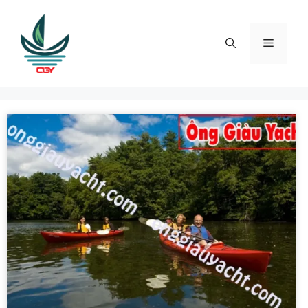
Skip
to
content
Menu