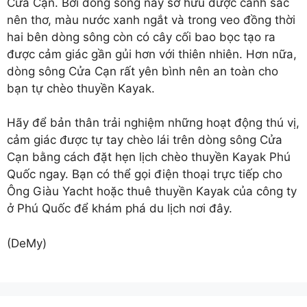
Cửa Cạn. Bởi dòng sông này sở hữu được cảnh sắc
nên thơ, màu nước xanh ngắt và trong veo đồng thời
hai bên dòng sông còn có cây cối bao bọc tạo ra
được cảm giác gần gủi hơn với thiên nhiên. Hơn nữa,
dòng sông Cửa Cạn rất yên bình nên an toàn cho
bạn tự chèo thuyền Kayak.
Hãy để bản thân trải nghiệm những hoạt động thú vị,
cảm giác được tự tay chèo lái trên dòng sông Cửa
Cạn bằng cách đặt hẹn lịch chèo thuyền Kayak Phú
Quốc ngay. Bạn có thể gọi điện thoại trực tiếp cho
Ông Giàu Yacht hoặc thuê thuyền Kayak của công ty
ở Phú Quốc để khám phá du lịch nơi đây.
(DeMy)