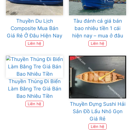
Thuyền Du Lịch
Tàu đánh cá giá bán
Composite Mua Bán
bao nhiêu tiền 1 cái
Giá Rẻ Ở Đâu Hiện Nay
hiện nay – mua ở đâu
Liên hệ
Liên hệ
Thuyền Thúng Đi Biển
Làm Bằng Tre Giá Bán
Bao Nhiêu Tiền
Thuyền Đựng Sushi Hải
Liên hệ
Sản Đồ Lẩu Nhỏ Gọn
Giá Rẻ
Liên hệ