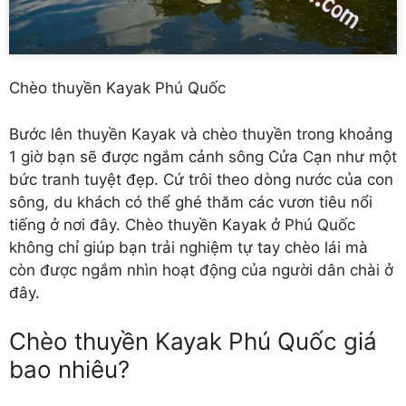
Chèo thuyền Kayak Phú Quốc
Bước lên thuyền Kayak và chèo thuyền trong khoảng
1 giờ bạn sẽ được ngắm cảnh sông Cửa Cạn như một
bức tranh tuyệt đẹp. Cứ trôi theo dòng nước của con
sông, du khách có thể ghé thăm các vươn tiêu nổi
tiếng ở nơi đây. Chèo thuyền Kayak ở Phú Quốc
không chỉ giúp bạn trải nghiệm tự tay chèo lái mà
còn được ngắm nhìn hoạt động của người dân chài ở
đây.
Chèo thuyền Kayak Phú Quốc giá
bao nhiêu?