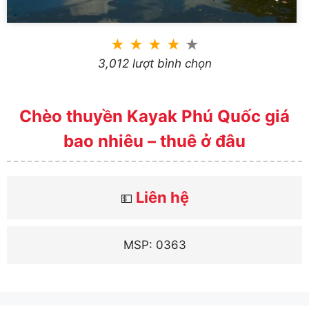
★
★
★
★
★
3,012 lượt bình chọn
Chèo thuyền Kayak Phú Quốc giá
bao nhiêu – thuê ở đâu
Liên hệ
💵
MSP: 0363