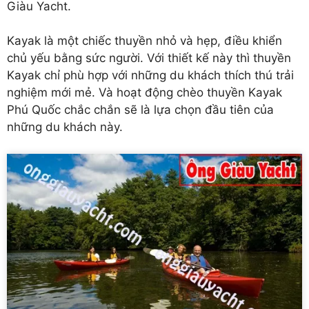
Giàu Yacht.
Kayak là một chiếc thuyền nhỏ và hẹp, điều khiển
chủ yếu bằng sức người. Với thiết kế này thì thuyền
Kayak chỉ phù hợp với những du khách thích thú trải
nghiệm mới mẻ. Và hoạt động chèo thuyền Kayak
Phú Quốc chắc chắn sẽ là lựa chọn đầu tiên của
những du khách này.