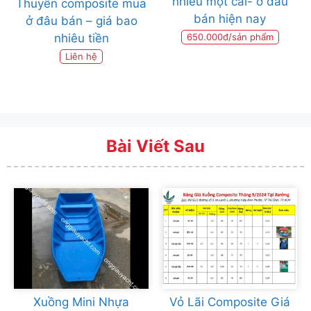
nhiêu một cái- ở đâu
Thuyền composite mua
bán hiện nay
ở đâu bán – giá bao
nhiêu tiền
650.000đ/sản phẩm
Liên hệ
Bài Viết Sau
Xuồng Mini Nhựa
Vỏ Lãi Composite Giá