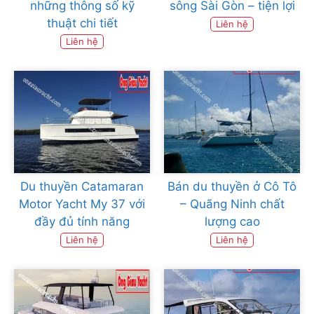
những thông số kỹ
sông Sài Gòn – tiện lợi
thuật chi tiết
Liên hệ
Liên hệ
Du thuyền Catamaran
Bán du thuyền ở Cô Tô
Motor Yacht My 37 với
– Quãng Ninh chất
đầy đủ tính năng
lượng cao
Liên hệ
Liên hệ