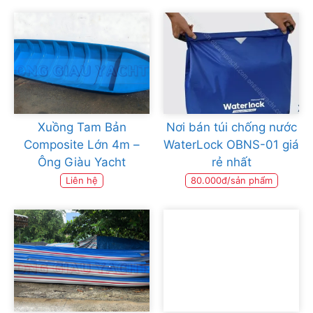
Xuồng Tam Bản
Nơi bán túi chống nước
Composite Lớn 4m –
WaterLock OBNS-01 giá
Ông Giàu Yacht
rẻ nhất
Liên hệ
80.000đ/sản phẩm