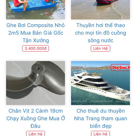
Ghe Bơi Composite Nhỏ
Thuyền hơi thể thao
2m5 Mua Bán Giá Gốc
cho mọi tín đồ cuồng
Tận Xưởng
sông nước
3.400.000đ
Liên Hệ
Chân Vịt 2 Cánh 19cm
Cho thuê du thuyền
Chạy Xuồng Ghe Mua Ở
Nha Trang tham quan
Đâu
biển đẹp
Liên hệ
Liên hệ