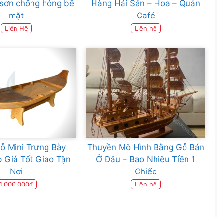
 sơn chống hỏng bề
Hàng Hải Sản – Hoa – Quán
mặt
Café
Liên Hệ
Liên hệ
ỗ Mini Trưng Bày
Thuyền Mô Hình Bằng Gỗ Bán
 Giá Tốt Giao Tận
Ở Đâu – Bao Nhiêu Tiền 1
Nơi
Chiếc
1.000.000đ
Liên hệ