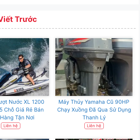
Viết Trước
ượt Nước XL 1200
Máy Thủy Yamaha Cũ 90HP
5 Chỗ Giá Rẻ Bán
Chạy Xuồng Đã Qua Sử Dụng
 Hàng Tận Nơi
Thanh Lý
Liên hệ
Liên hệ