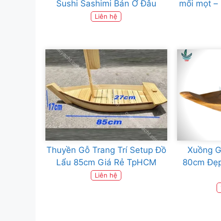
Sushi Sashimi Bán Ở Đâu
mối mọt –
Liên hệ
Thuyền Gỗ Trang Trí Setup Đồ
Xuồng G
Lẩu 85cm Giá Rẻ TpHCM
80cm Đẹp
Liên hệ