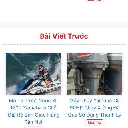
Bài Viết Trước
Mô Tô Trượt Nước XL
Máy Thủy Yamaha Cũ
1200 Yamaha 5 Chỗ
90HP Chạy Xuồng Đã
Giá Rẻ Bán Giao Hàng
Qua Sử Dụng Thanh Lý
Tận Nơi
Liên hệ