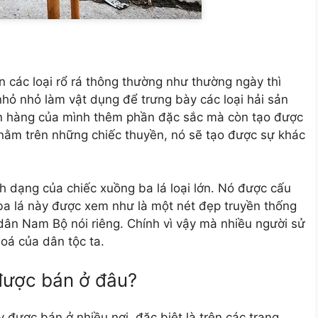
 các loại rổ rá thông thường như thường ngày thì
hỏ nhỏ làm vật dụng để trưng bày các loại hải sản
n hàng của mình thêm phần đặc sắc mà còn tạo được
 nằm trên những chiếc thuyền, nó sẽ tạo được sự khác
h dạng của chiếc xuồng ba lá loại lớn. Nó được cấu
 ba lá này được xem như là một nét đẹp truyền thống
ân Nam Bộ nói riêng. Chính vì vậy mà nhiều người sử
oá của dân tộc ta.
được bán ở đâu?
 được bán ở nhiều nơi, đặc biệt là trên các trang