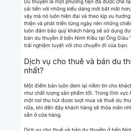
Du thuyền là một phương tiện đã được chế tạ
cải tiến với những kiểu dáng mới bắt mắt hơn
vậy mà nó luôn hiện đại và theo kịp xu hướn
thiện và phát triển từng ngày nên những chiế
luôn đảm bảo quý khách hàng sẽ sử dụng được
bán du thuyền ở bến Ninh Kiều tại Ông Giàu
trải nghiệm tuyệt vời cho chuyến đi của bạn.
Dịch vụ cho thuê và bán du th
nhất?
Một điểm bán luôn đem lại niềm tin cho khác
như chất lượng sản phẩm tốt. Trong lĩnh vực 
một nơi thu hút được lượt mua và thuê du thu
nữa, khi đến đây khách hàng sẽ thỏa mãn nh
sẵn ở cửa hàng.
Dịch vụ cho thuê và bán du thuyền ở bến Nin