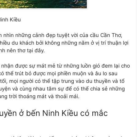
inh Kiều
ắm nhìn những cảnh đẹp tuyệt vời của cầu Cần Thơ,
hiều du khách bởi không những nằm ở vị trí thuận lợi
h nên thơ tại đây.
m nhận được sự mát mẻ từ những luồn gió đem lại cho
có thể trút bỏ được mọi phiền muộn và âu lo sau
ối, mọi người có thể tập trung vào du thuyền và tổ
uyện và cùng nhau tâm sự để có thể chia sẻ những
ng trời thoáng mát và thoải mái.
huyền ở bến Ninh Kiều có mắc