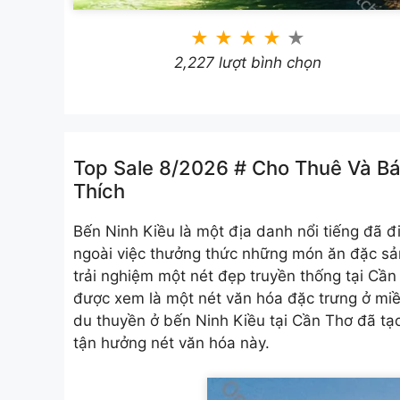
★
★
★
★
★
2,227 lượt bình chọn
Top Sale 8/2026 # Cho Thuê Và Bá
Thích
Bến Ninh Kiều là một địa danh nổi tiếng đã đi
ngoài việc thưởng thức những món ăn đặc sả
trải nghiệm một nét đẹp truyền thống tại Cần
được xem là một nét văn hóa đặc trưng ở miề
du thuyền ở bến Ninh Kiều tại Cần Thơ đã tạ
tận hưởng nét văn hóa này.