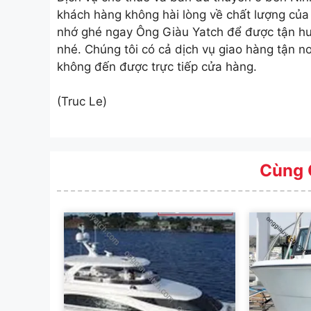
khách hàng không hài lòng về chất lượng của
nhớ ghé ngay Ông Giàu Yatch để được tận hưở
nhé. Chúng tôi có cả dịch vụ giao hàng tận n
không đến được trực tiếp cửa hàng.
(Truc Le)
Cùng 