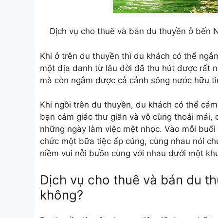
Dịch vụ cho thuê và bán du thuyền ở bến N
Khi ở trên du thuyền thì du khách có thể ng
một địa danh từ lâu đời đã thu hút được rất n
mà còn ngắm được cả cảnh sông nước hữu tìn
Khi ngồi trên du thuyền, du khách có thể cả
bạn cảm giác thư giãn và vô cùng thoải mái, 
những ngày làm việc mệt nhọc. Vào mỗi buổi t
chức một bữa tiệc ấp cúng, cùng nhau nói ch
niềm vui nỗi buồn cùng với nhau dưới một khu
Dịch vụ cho thuê và bán du t
không?