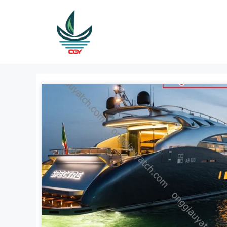
Skip
to
content