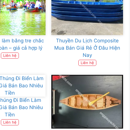
 làm bằng tre chắc
Thuyền Du Lịch Composite
oàn – giá cả hợp lý
Mua Bán Giá Rẻ Ở Đâu Hiện
Nay
Liên hệ
Liên hệ
húng Đi Biển Làm
Giá Bán Bao Nhiêu
Tiền
Liên hệ