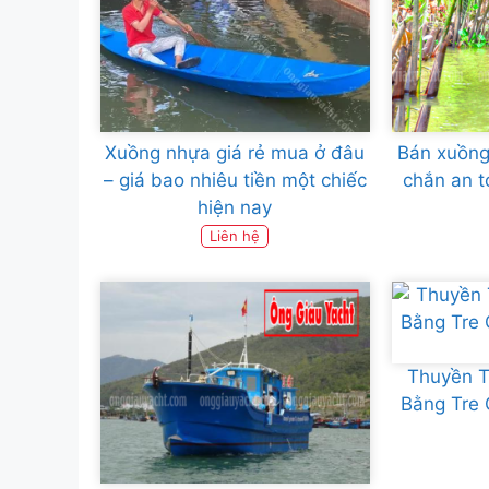
Xuồng nhựa giá rẻ mua ở đâu
Bán xuồng
– giá bao nhiêu tiền một chiếc
chắn an t
hiện nay
Liên hệ
Thuyền T
Bằng Tre 