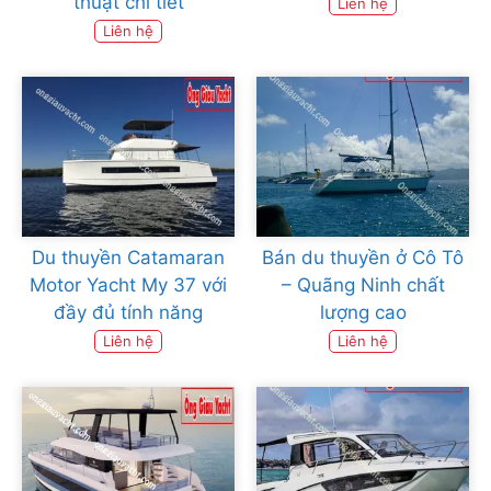
thuật chi tiết
Liên hệ
Liên hệ
Du thuyền Catamaran
Bán du thuyền ở Cô Tô
Motor Yacht My 37 với
– Quãng Ninh chất
đầy đủ tính năng
lượng cao
Liên hệ
Liên hệ