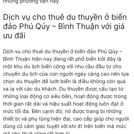
những phương tiện này.
Dịch vụ cho thuê du thuyền ở biển
đảo Phú Qúy – Bình Thuận với giá
ưu đãi
Dịch vụ cho thuê du thuyền ở biển đảo Phú Qúy –
Bình Thuận hiện nay đang rất phổ biến bởi đây là
một khu du lịch biển cộng với nhu cầu đầu tư cho
chuyến du lịch của con người ngày càng cao nên lựa
chọn du thuyền để lướt biển là điều không còn quá
xa lạ với các du khách. Du thuyền được cấu tạo từ
những loại động cơ siêu bền, hoạt động được trong
thời gian rất dài và hiệu suất hoạt động luôn đạt ở
mức tối đa. Bên cạnh đó, nó được trang bị những
thiết bị và phụ tùng hiện đại, cao cấp giúp cho người
dùng có cảm giác tuyệt vời khi đi trên biển mà mức
giá cho thuê cũng rất hợp lý.