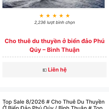
★
★
★
★
★
2,236 lượt bình chọn
Cho thuê du thuyền ở biển đảo Phú
Qúy – Bình Thuận
Liên hệ
💵
Top Sale 8/2026 # Cho Thuê Du Thuyền
Ở Biển Đảo Phú Qúy /️ Bình Thuận # Top