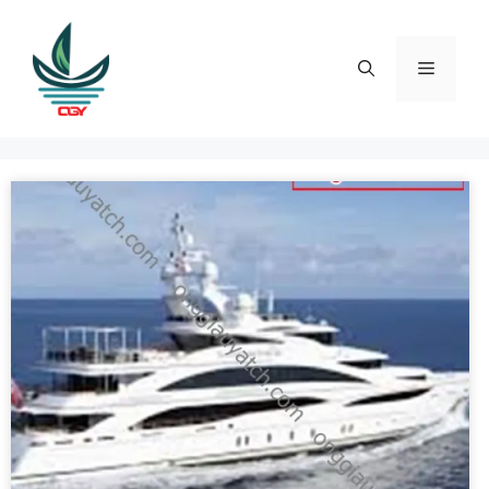
Skip
to
content
Menu