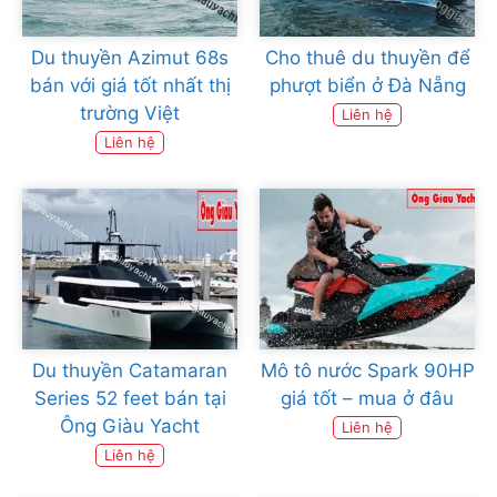
Du thuyền Azimut 68s
Cho thuê du thuyền để
bán với giá tốt nhất thị
phượt biển ở Đà Nẵng
trường Việt
Liên hệ
Liên hệ
Du thuyền Catamaran
Mô tô nước Spark 90HP
Series 52 feet bán tại
giá tốt – mua ở đâu
Ông Giàu Yacht
Liên hệ
Liên hệ