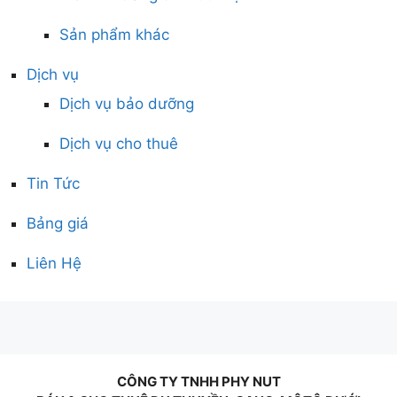
Sản phẩm khác
Dịch vụ
Dịch vụ bảo dưỡng
Dịch vụ cho thuê
Tin Tức
Bảng giá
Liên Hệ
CÔNG TY TNHH PHY NUT