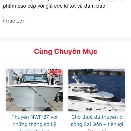
phẩm cao cấp với giá cực kì tốt và đảm bảo.
(Truc Le)
Cùng Chuyên Mục
Thuyền NWF 27 với
Cho thuê du thuyền ở
những thông số kỹ
sông Sài Gòn – tiện lợi