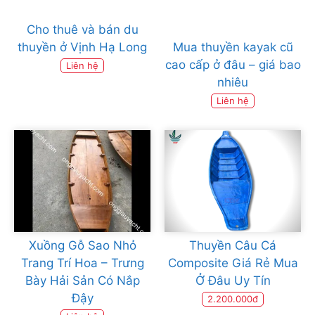
Cho thuê và bán du
thuyền ở Vịnh Hạ Long
Mua thuyền kayak cũ
cao cấp ở đâu – giá bao
Liên hệ
nhiêu
Liên hệ
Xuồng Gỗ Sao Nhỏ
Thuyền Câu Cá
Trang Trí Hoa – Trưng
Composite Giá Rẻ Mua
Bày Hải Sản Có Nắp
Ở Đâu Uy Tín
Đậy
2.200.000đ