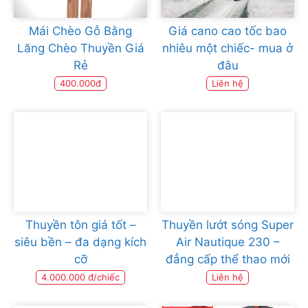
Mái Chèo Gỗ Bằng
Giá cano cao tốc bao
Lăng Chèo Thuyền Giá
nhiêu một chiếc- mua ở
Rẻ
đâu
400.000đ
Liên hệ
Thuyền tôn giá tốt –
Thuyền lướt sóng Super
siêu bền – đa dạng kích
Air Nautique 230 –
cỡ
đẳng cấp thể thao mới
4.000.000 đ/chiếc
Liên hệ