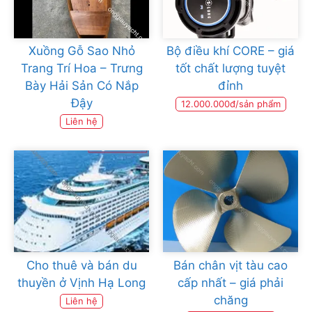
Xuồng Gỗ Sao Nhỏ
Bộ điều khí CORE – giá
Trang Trí Hoa – Trưng
tốt chất lượng tuyệt
Bày Hải Sản Có Nắp
đỉnh
Đậy
12.000.000đ/sản phẩm
Liên hệ
Cho thuê và bán du
Bán chân vịt tàu cao
thuyền ở Vịnh Hạ Long
cấp nhất – giá phải
chăng
Liên hệ