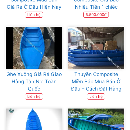
Giá Rẻ Ở Đâu Hiện Nay
Nhiêu Tiền 1 chiếc
Liên hệ
5.500.000đ
Ghe Xuồng Giá Rẻ Giao
Thuyền Composite
Hàng Tận Nơi Toàn
Miền Bắc Mua Bán Ở
Quốc
Đâu – Cách Đặt Hàng
Liên hệ
Liên hệ