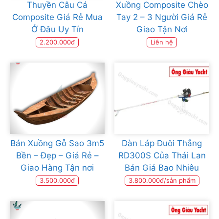
Thuyền Câu Cá
Xuồng Composite Chèo
Composite Giá Rẻ Mua
Tay 2 – 3 Người Giá Rẻ
Ở Đâu Uy Tín
Giao Tận Nơi
2.200.000đ
Liên hệ
Bán Xuồng Gỗ Sao 3m5
Dàn Láp Đuôi Thẳng
Bền – Đẹp – Giá Rẻ –
RD300S Của Thái Lan
Giao Hàng Tận nơi
Bán Giá Bao Nhiêu
3.500.000đ
3.800.000đ/sản phẩm