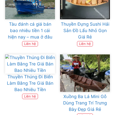
Tàu đánh cá giá bán
Thuyền Đựng Sushi Hải
bao nhiêu tiền 1 cái
Sản Đồ Lẩu Nhỏ Gọn
hiện nay – mua ở đâu
Giá Rẻ
Liên hệ
Liên hệ
Thuyền Thúng Đi Biển
Làm Bằng Tre Giá Bán
Bao Nhiêu Tiền
Xuồng Ba Lá Mini Gỗ
Liên hệ
Dùng Trang Trí Trưng
Bày Đẹp Giá Rẻ