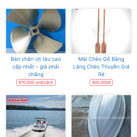
Bán chân vịt tàu cao
Mái Chèo Gỗ Bằng
cấp nhất – giá phải
Lăng Chèo Thuyền Giá
chăng
Rẻ
670.000 vnđ/cánh
400.000đ