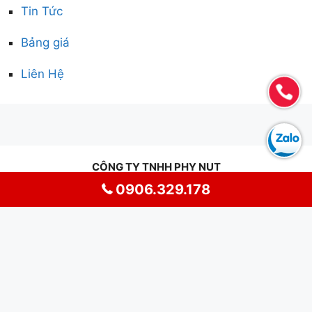
Tin Tức
Bảng giá
Liên Hệ
CÔNG TY TNHH PHY NUT
BÁN & CHO THUÊ DU THUYỀN, CANO, MÔTÔ DƯỚI
0906.329.178
NƯỚC
Trụ sở chính: Khu phố Định Thọ 1, Xã Phú Hoà 1, Tỉnh
Đắk Lắk
Địa điểm kinh doanh: 80/32/2 Đường 9, KP5, P. Hiệp
Bình Phước, Tp. Thủ Đức, Tp. Hồ Chí Minh
MST: 4401108350 - Hotline:
0906.329.178
-
0984.049.424
Email:
phynutvn@gmail.com