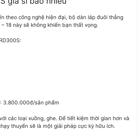
S giá sỉ bao nhiêu
iến theo công nghệ hiện đại, bộ dàn láp đuôi thẳng
– 18 này sẽ không khiến bạn thất vọng.
g RD300S:
S: 3.800.000đ/sản phẩm
i các loại xuồng, ghe. Để tiết kiệm thời gian hơn và
ạy thuyển sẽ là một giải pháp cực kỳ hữu ích.