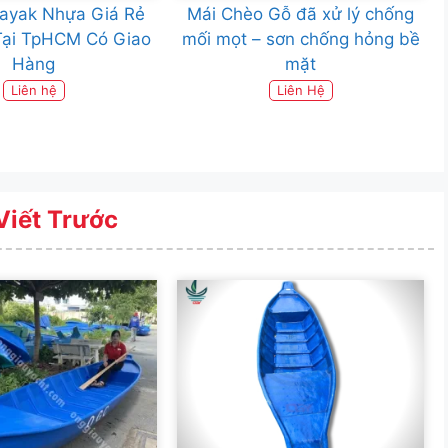
ayak Nhựa Giá Rẻ
Mái Chèo Gỗ đã xử lý chống
Tại TpHCM Có Giao
mối mọt – sơn chống hỏng bề
Hàng
mặt
Liên hệ
Liên Hệ
Viết Trước