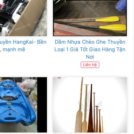
huyền HangKai- Bền
Dầm Nhựa Chèo Ghe Thuyền
ỉ, mạnh mẽ
Loại 1 Giá Tốt Giao Hàng Tận
Nơi
Liên hệ