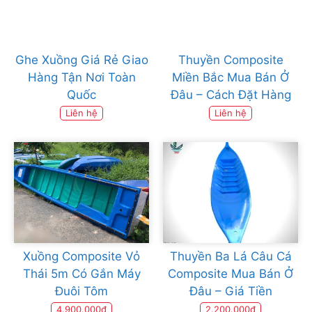
Ghe Xuồng Giá Rẻ Giao
Thuyền Composite
Hàng Tận Nơi Toàn
Miền Bắc Mua Bán Ở
Quốc
Đâu – Cách Đặt Hàng
Liên hệ
Liên hệ
Xuồng Composite Vỏ
Thuyền Ba Lá Câu Cá
Thái 5m Có Gắn Máy
Composite Mua Bán Ở
Đuôi Tôm
Đâu – Giá Tiền
4.900.000đ
2.200.000đ