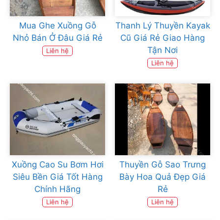
Mua Ghe Xuồng Gỗ
Thanh Lý Thuyền Kayak
Nhỏ Bán Ở Đâu Giá Rẻ
Cũ Giá Rẻ Giao Hàng
Tận Nơi
Liên hệ
Liên hệ
Xuồng Cao Su Bơm Hơi
Thuyền Gỗ Sao Trưng
Siêu Bền Giá Tốt Hàng
Bày Hoa Quả Đẹp Giá
Chính Hãng
Rẻ
Liên hệ
Liên hệ