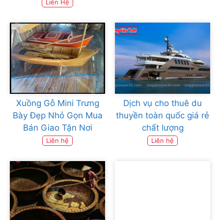
Liên Hệ
Xuồng Gỗ Mini Trưng
Dịch vụ cho thuê du
Bày Đẹp Nhỏ Gọn Mua
thuyền toàn quốc giá rẻ
Bán Giao Tận Nơi
chất lượng
Liên hệ
Liên hệ