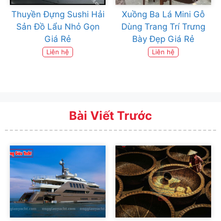
Thuyền Đựng Sushi Hải
Xuồng Ba Lá Mini Gỗ
Sản Đồ Lẩu Nhỏ Gọn
Dùng Trang Trí Trưng
Giá Rẻ
Bày Đẹp Giá Rẻ
Liên hệ
Liên hệ
Bài Viết Trước