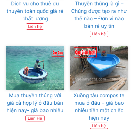
Dịch vụ cho thuê du
Thuyền thúng là gì –
thuyền toàn quốc giá rẻ
Chúng được tạo ra như
chất lượng
thế nào – Đơn vị nào
bán rẻ uy tín
Liên hệ
Liên hệ
Mua thuyền thúng với
Xuồng tàu composite
giá cả hợp lý ở đâu bán
mua ở đâu – giá bao
hiện nay- giá bao nhiêu
nhiêu tiền một chiếc
hiện nay
Liên Hệ
Liên hệ