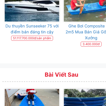
Du thuyền Sunseeker 75 với
Ghe Bơi Composite
điểm bán đáng tin cậy
2m5 Mua Bán Giá Gố
Xưởng
51.117.700.000đ/sản phẩm
3.400.000đ
Bài Viết Sau