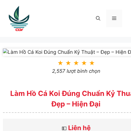
Skip
to
content
Menu
★
★
★
★
★
2,557 lượt bình chọn
Làm Hồ Cá Koi Đúng Chuẩn Kỷ Thuậ
Đẹp – Hiện Đại
Liên hệ
💵