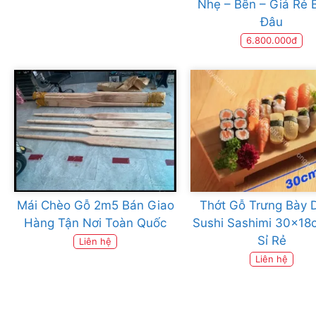
Nhẹ – Bền – Giá Rẻ 
Đâu
6.800.000đ
Mái Chèo Gỗ 2m5 Bán Giao
Thớt Gỗ Trưng Bày 
Hàng Tận Nơi Toàn Quốc
Sushi Sashimi 30x18
Sỉ Rẻ
Liên hệ
Liên hệ