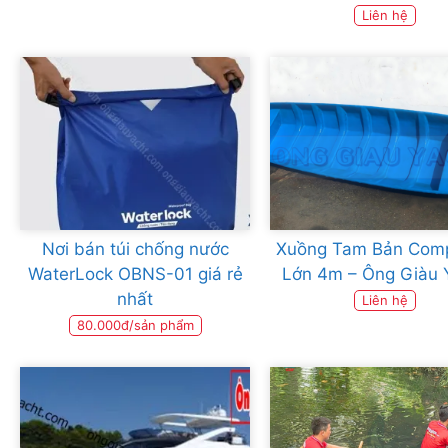
Liên hệ
Nơi bán túi chống nước
Xuồng Tam Bản Comp
WaterLock OBNS-01 giá rẻ
Lớn 4m – Ông Giàu 
nhất
Liên hệ
80.000đ/sản phẩm