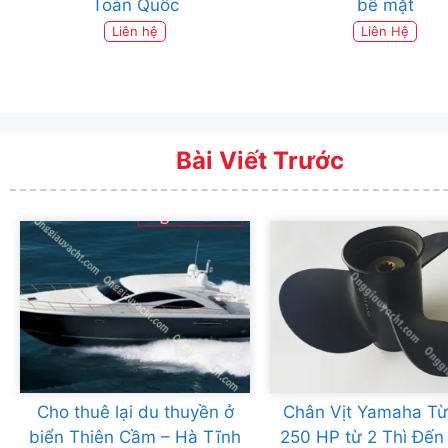
Toàn Quốc
bề mặt
Liên hệ
Liên Hệ
Bài Viết Trước
Cho thuê lại du thuyền ở
Chân Vịt Yamaha Từ
biển Thiên Cầm – Hà Tĩnh
250 HP từ 2 Thì Đến 