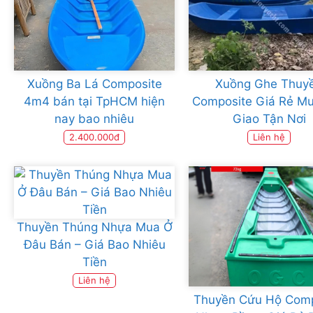
Xuồng Ba Lá Composite
Xuồng Ghe Thuy
4m4 bán tại TpHCM hiện
Composite Giá Rẻ M
nay bao nhiêu
Giao Tận Nơi
2.400.000đ
Liên hệ
Thuyền Thúng Nhựa Mua Ở
Đâu Bán – Giá Bao Nhiêu
Tiền
Liên hệ
Thuyền Cứu Hộ Comp