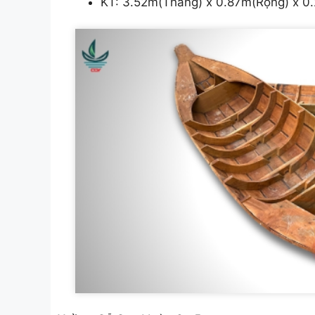
KT: 3.52m(Thẳng) x 0.87m(Rộng) x 0