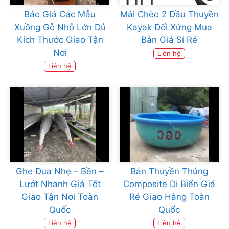
Báo Giá Các Mẫu
Mái Chèo 2 Đầu Thuyền
Xuồng Gỗ Nhỏ Lớn Đủ
Kayak Đối Xứng Mua
Kích Thước Giao Tận
Bán Giá Sỉ Rẻ
Nơi
Liên hệ
Liên hệ
Ghe Đua Nhẹ – Bền –
Bán Thuyền Thúng
Lướt Nhanh Giá Tốt
Composite Đi Biển Giá
Giao Tận Nơi Toàn
Rẻ Giao Hàng Toàn
Quốc
Quốc
Liên hệ
Liên hệ