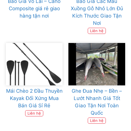
Báo Giá Vỏ Lãi – Cano
Báo Giá Các Mẫu
Composite giá rẻ giao
Xuồng Gỗ Nhỏ Lớn Đủ
hàng tận nơi
Kích Thước Giao Tận
Nơi
Liên hệ
Mái Chèo 2 Đầu Thuyền
Ghe Đua Nhẹ – Bền –
Kayak Đối Xứng Mua
Lướt Nhanh Giá Tốt
Bán Giá Sỉ Rẻ
Giao Tận Nơi Toàn
Quốc
Liên hệ
Liên hệ