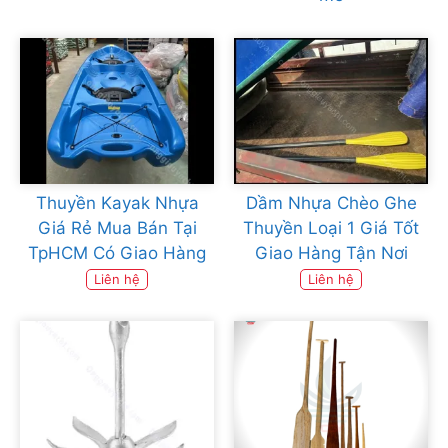
Thuyền Kayak Nhựa
Dầm Nhựa Chèo Ghe
Giá Rẻ Mua Bán Tại
Thuyền Loại 1 Giá Tốt
TpHCM Có Giao Hàng
Giao Hàng Tận Nơi
Liên hệ
Liên hệ