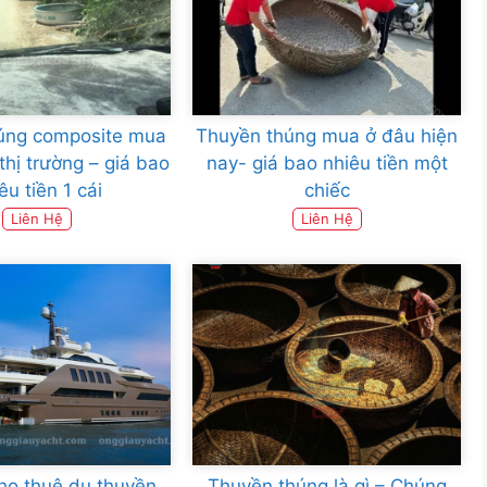
úng composite mua
Thuyền thúng mua ở đâu hiện
thị trường – giá bao
nay- giá bao nhiêu tiền một
êu tiền 1 cái
chiếc
Liên Hệ
Liên Hệ
cho thuê du thuyền
Thuyền thúng là gì – Chúng