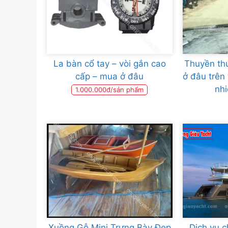
La bàn cổ tay – vòi gắn cao
Thuyền th
cấp – mua ở đâu
ở đâu trên 
nhi
1.000.000đ/sản phẩm
Xuồng Gỗ Mini Trưng Bày Đẹp
Dịch vụ 