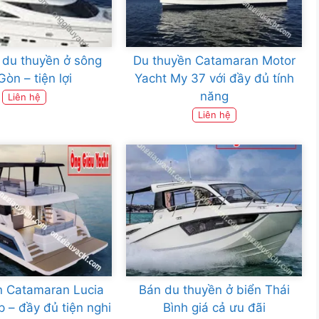
 du thuyền ở sông
Du thuyền Catamaran Motor
Gòn – tiện lợi
Yacht My 37 với đầy đủ tính
năng
Liên hệ
Liên hệ
n Catamaran Lucia
Bán du thuyền ở biển Thái
p – đầy đủ tiện nghi
Bình giá cả ưu đãi