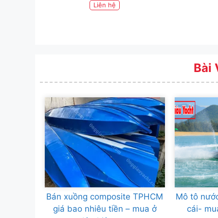
Liên hệ
Bài 
Bán xuồng composite TPHCM
Mô tô nước
giá bao nhiêu tiền – mua ở
cái- mu