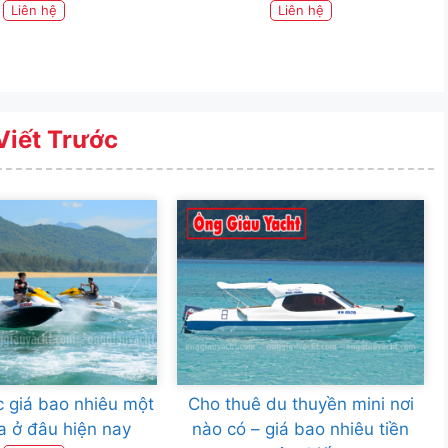
Liên hệ
Liên hệ
Viết Trước
 giá bao nhiêu một
Cho thuê du thuyền mini nơi
a ở đâu hiện nay
nào có – giá bao nhiêu tiền