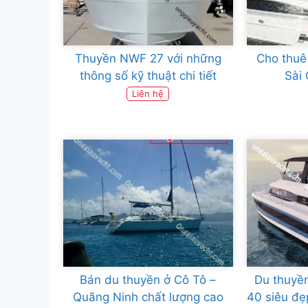
Thuyền NWF 27 với những
Cho thuê
thông số kỹ thuật chi tiết
Sài 
Liên hệ
Bán du thuyền ở Cô Tô –
Du thuyề
Quãng Ninh chất lượng cao
40 siêu đẹ