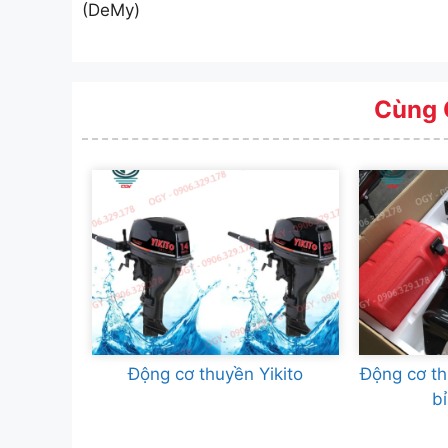
(DeMy)
Cùng 
Động cơ thuyền Yikito
Động cơ t
b