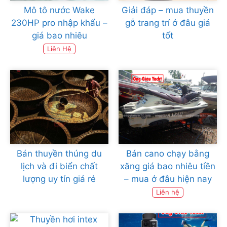
Mô tô nước Wake
Giải đáp – mua thuyền
230HP pro nhập khẩu –
gỗ trang trí ở đâu giá
giá bao nhiêu
tốt
Liên Hệ
Bán thuyền thúng du
Bán cano chạy bằng
lịch và đi biển chất
xăng giá bao nhiêu tiền
lượng uy tín giá rẻ
– mua ở đâu hiện nay
Liên hệ