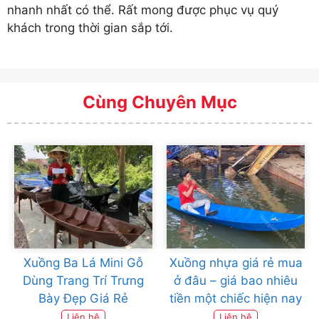
nhanh nhất có thể. Rất mong được phục vụ quý
khách trong thời gian sắp tới.
Cùng Chuyên Mục
Xuồng Ba Lá Mini Gỗ
Xuồng nhựa giá rẻ mua
Dùng Trang Trí Trưng
ở đâu – giá bao nhiêu
Bày Đẹp Giá Rẻ
tiền một chiếc hiện nay
Liên hệ
Liên hệ