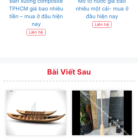
Bán xuồng composite
Mô tô nước giá bao
TPHCM giá bao nhiêu
nhiêu một cái- mua ở
tiền – mua ở đâu hiện
đâu hiện nay
nay
Liên hệ
Liên hệ
Bài Viết Sau