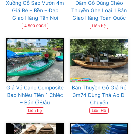
Xuồng Gỗ Sao Vườn 4m
Dầm Gỗ Dùng Chèo
Giá Rẻ – Bền – Đẹp
Thuyền Ghe Loại 1 Bán
Giao Hàng Tận Nơi
Giao Hàng Toàn Quốc
4.500.000đ
Liên hệ
Giá Vỏ Cano Composite
Bán Thuyền Gỗ Giá Rẻ
Bao Nhiêu Tiền 1 Chiếc
3m74 Dùng Thả Ao Di
– Bán Ở Đâu
Chuyển
Liên hệ
Liên Hệ