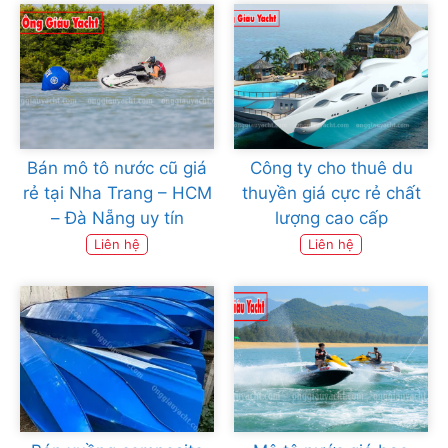
Bán mô tô nước cũ giá
Công ty cho thuê du
rẻ tại Nha Trang – HCM
thuyền giá cực rẻ chất
– Đà Nẵng uy tín
lượng cao cấp
Liên hệ
Liên hệ