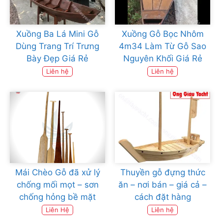
Xuồng Ba Lá Mini Gỗ
Xuồng Gỗ Bọc Nhôm
Dùng Trang Trí Trưng
4m34 Làm Từ Gỗ Sao
Bày Đẹp Giá Rẻ
Nguyên Khối Giá Rẻ
Liên hệ
Liên hệ
Mái Chèo Gỗ đã xử lý
Thuyền gỗ đựng thức
chống mối mọt – sơn
ăn – nơi bán – giá cả –
chống hỏng bề mặt
cách đặt hàng
Liên Hệ
Liên hệ