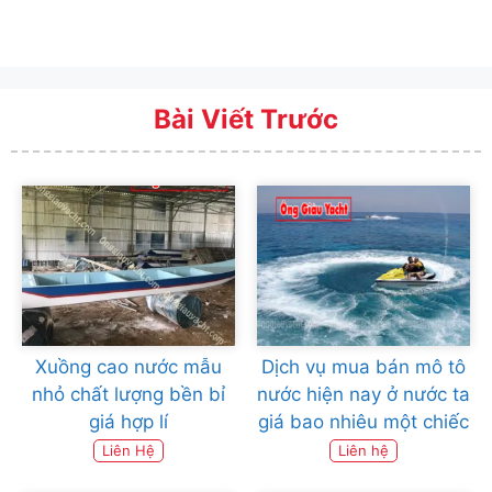
Bài Viết Trước
Xuồng cao nước mẫu
Dịch vụ mua bán mô tô
nhỏ chất lượng bền bỉ
nước hiện nay ở nước ta
giá hợp lí
giá bao nhiêu một chiếc
Liên Hệ
Liên hệ