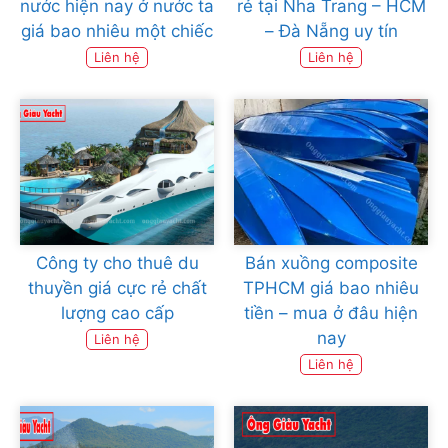
nước hiện nay ở nước ta
rẻ tại Nha Trang – HCM
giá bao nhiêu một chiếc
– Đà Nẵng uy tín
Liên hệ
Liên hệ
Công ty cho thuê du
Bán xuồng composite
thuyền giá cực rẻ chất
TPHCM giá bao nhiêu
lượng cao cấp
tiền – mua ở đâu hiện
nay
Liên hệ
Liên hệ