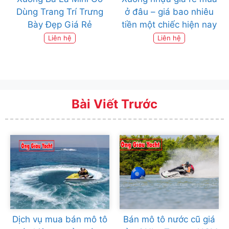
Dùng Trang Trí Trưng
ở đâu – giá bao nhiêu
Bày Đẹp Giá Rẻ
tiền một chiếc hiện nay
Liên hệ
Liên hệ
Bài Viết Trước
Dịch vụ mua bán mô tô
Bán mô tô nước cũ giá