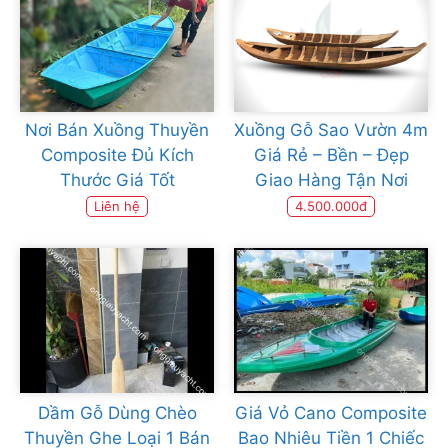
Nơi Bán Xuồng Thuyền
Xuồng Gỗ Sao Vườn 4m
Composite Đủ Kích
Giá Rẻ – Bền – Đẹp
Thước Giá Tốt
Giao Hàng Tận Nơi
Liên hệ
4.500.000đ
Dầm Gỗ Dùng Chèo
Giá Vỏ Cano Composite
Thuyền Ghe Loại 1 Bán
Bao Nhiêu Tiền 1 Chiếc