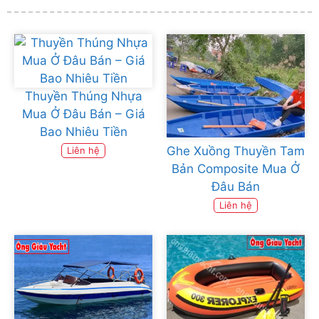
Thuyền Thúng Nhựa
Mua Ở Đâu Bán – Giá
Bao Nhiêu Tiền
Ghe Xuồng Thuyền Tam
Liên hệ
Bản Composite Mua Ở
Đâu Bán
Liên hệ