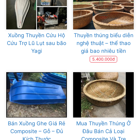
Xuồng Thuyền Cứu Hộ
Thuyền thúng biểu diễn
Cứu Trợ Lũ Lụt sau bão
nghệ thuật – thể thao
Yagi
giá bao nhiêu tiền
5.400.000đ
Bán Xuồng Ghe Giá Rẻ
Mua Thuyền Thúng Ở
Composite – Gỗ – Đủ
Đâu Bán Cả Loại
Kích Thước
Composite Và Tre