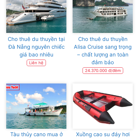
Cho thuê du thuyền tại
Cho thuê du thuyền
Đà Nẵng nguyên chiếc
Alisa Cruise sang trọng
giá bao nhiêu
– chất lượng an toàn
đảm bảo
Liên hệ
24.370.000 đ/đêm
Tàu thủy cano mua ở
Xuồng cao su đáy hơi