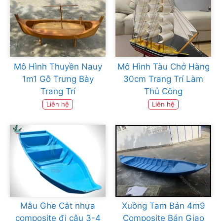
Mô Hình Thuyền Nauy
Mô Hình Tàu Chở Hàng
1m1 Gỗ Trưng Bày
30cm Trang Trí Làm
Trang Trí
Thủ Công
Liên hệ
Liên hệ
Mẫu Ghe Cắt nhựa
Xuồng Tam Bản 4m9
composite đi câu 3-4
Composite Bán Giao