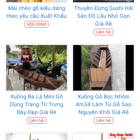
Mái chèo gỗ kiểu dáng
Thuyền Đựng Sushi Hải
theo yêu cầu Xuất Khẩu
Sản Đồ Lẩu Nhỏ Gọn
Giá Rẻ
400.000đ
Liên hệ
Xuồng Ba Lá Mini Gỗ
Xuồng Gỗ Bọc Nhôm
Dùng Trang Trí Trưng
4m34 Làm Từ Gỗ Sao
Bày Đẹp Giá Rẻ
Nguyên Khối Giá Rẻ
Liên hệ
Liên hệ