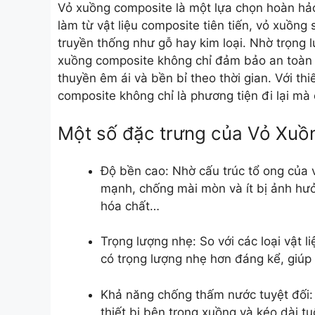
Vỏ xuồng composite là một lựa chọn hoàn hảo
làm từ vật liệu composite tiên tiến, vỏ xuồng 
truyền thống như gỗ hay kim loại. Nhờ trọng 
xuồng composite không chỉ đảm bảo an toàn 
thuyền êm ái và bền bỉ theo thời gian. Với t
composite không chỉ là phương tiện đi lại mà
Một số đặc trưng của Vỏ Xu
Độ bền cao:
Nhờ cấu trúc tổ ong của 
mạnh, chống mài mòn và ít bị ảnh hưở
hóa chất…
Trọng lượng nhẹ:
So với các loại vật 
có trọng lượng nhẹ hơn đáng kể, giúp t
Khả năng chống thấm nước tuyệt đối:
thiết bị bên trong xuồng và kéo dài tu