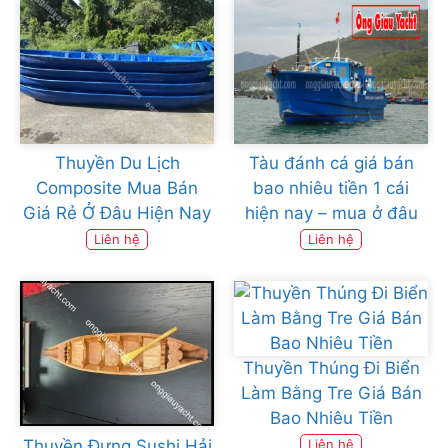
Thuyền Du Lịch
Tàu đánh cá giá bán
Composite Mua Bán
bao nhiêu tiền 1 cái
Giá Rẻ Ở Đâu Hiện Nay
hiện nay – mua ở đâu
Liên hệ
Liên hệ
Thuyền Thúng Đi Biển
Làm Bằng Tre Giá Bán
Bao Nhiêu Tiền
Thuyền Đựng Sushi Hải
Liên hệ