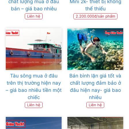
chất lượng mua ở đâu
Mini 2k- thiết bị không
bán – giá bao nhiêu
thể thiếu
Liên hệ
2.200.000đ/sản phẩm
Tàu sông mua ở đâu
Bán bình lặn giá tốt và
trên thị trường hiện nay
chất lượng đảm bảo ở
– giá bao nhiêu tiền một
đâu hiện nay- giá bao
chiếc
nhiêu
Liên hệ
Liên hệ