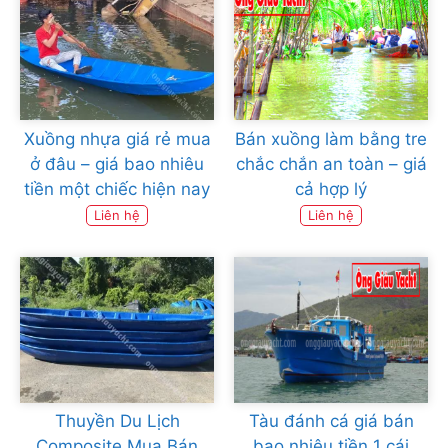
Xuồng nhựa giá rẻ mua
Bán xuồng làm bằng tre
ở đâu – giá bao nhiêu
chắc chắn an toàn – giá
tiền một chiếc hiện nay
cả hợp lý
Liên hệ
Liên hệ
Thuyền Du Lịch
Tàu đánh cá giá bán
Composite Mua Bán
bao nhiêu tiền 1 cái