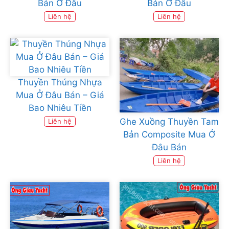
Bán Ở Đâu
Bán Ở Đâu
Liên hệ
Liên hệ
Thuyền Thúng Nhựa
Mua Ở Đâu Bán – Giá
Bao Nhiêu Tiền
Ghe Xuồng Thuyền Tam
Liên hệ
Bản Composite Mua Ở
Đâu Bán
Liên hệ