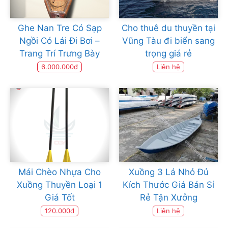
Ghe Nan Tre Có Sạp
Cho thuê du thuyền tại
Ngồi Có Lái Đi Bơi –
Vũng Tàu đi biển sang
Trang Trí Trưng Bày
trọng giá rẻ
6.000.000đ
Liên hệ
Mái Chèo Nhựa Cho
Xuồng 3 Lá Nhỏ Đủ
Xuồng Thuyền Loại 1
Kích Thước Giá Bán Sỉ
Giá Tốt
Rẻ Tận Xưởng
120.000đ
Liên hệ