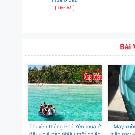
Liên hệ
Bài 
Thuyền thúng Phú Yên mua ở
Máy xuồ
đâu- giá bao nhiêu một chiếc
hiện nay –