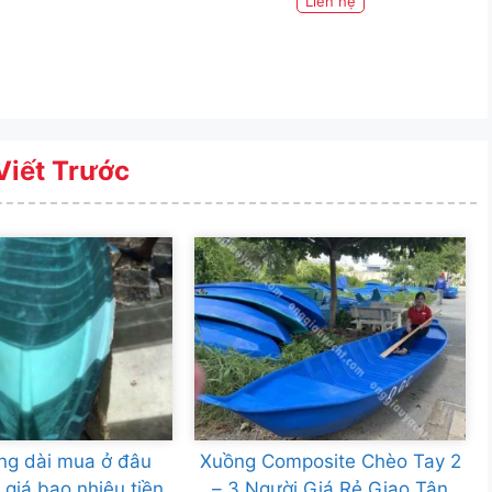
Liên hệ
Viết Trước
ng dài mua ở đâu
Xuồng Composite Chèo Tay 2
 giá bao nhiêu tiền
– 3 Người Giá Rẻ Giao Tận