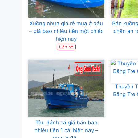
Xuồng nhựa giá rẻ mua ở đâu
Bán xuồng
– giá bao nhiêu tiền một chiếc
chắn an t
hiện nay
Liên hệ
Thuyền T
Bằng Tre 
Tàu đánh cá giá bán bao
nhiêu tiền 1 cái hiện nay –
mua ở đâu