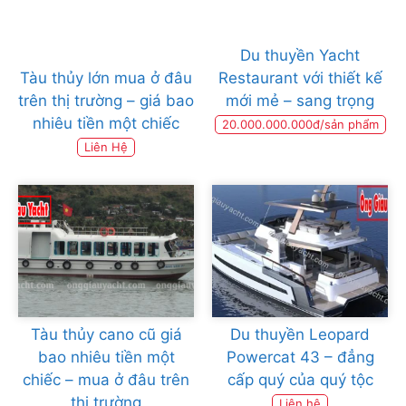
Du thuyền Yacht
Tàu thủy lớn mua ở đâu
Restaurant với thiết kế
trên thị trường – giá bao
mới mẻ – sang trọng
nhiêu tiền một chiếc
20.000.000.000đ/sản phẩm
Liên Hệ
Tàu thủy cano cũ giá
Du thuyền Leopard
bao nhiêu tiền một
Powercat 43 – đẳng
chiếc – mua ở đâu trên
cấp quý của quý tộc
thị trường
Liên hệ