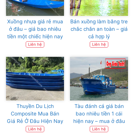
Xuồng nhựa giá rẻ mua
Bán xuồng làm bằng tre
ở đâu – giá bao nhiêu
chắc chắn an toàn – giá
tiền một chiếc hiện nay
cả hợp lý
Liên hệ
Liên hệ
Thuyền Du Lịch
Tàu đánh cá giá bán
Composite Mua Bán
bao nhiêu tiền 1 cái
Giá Rẻ Ở Đâu Hiện Nay
hiện nay – mua ở đâu
Liên hệ
Liên hệ