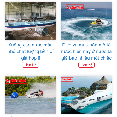
Xuồng cao nước mẫu
Dịch vụ mua bán mô tô
nhỏ chất lượng bền bỉ
nước hiện nay ở nước ta
giá hợp lí
giá bao nhiêu một chiếc
Liên Hệ
Liên hệ