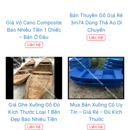
Bán Thuyền Gỗ Giá Rẻ
Giá Vỏ Cano Composite
3m74 Dùng Thả Ao Di
Bao Nhiêu Tiền 1 Chiếc
Chuyển
– Bán Ở Đâu
Liên Hệ
Liên hệ
Giá Ghe Xuồng Gỗ Đủ
Mua Bán Xuồng Cũ Uy
Kích Thước Loại 1 Bền
Tín – Giá Rẻ – Đủ Kích
Đẹp Bao Nhiêu Tiền
Thước
Liên hệ
Liên hệ