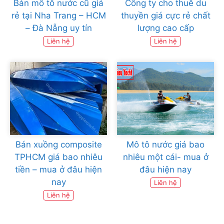
Bán mô tô nước cũ giá
Công ty cho thuê du
rẻ tại Nha Trang – HCM
thuyền giá cực rẻ chất
– Đà Nẵng uy tín
lượng cao cấp
Liên hệ
Liên hệ
Bán xuồng composite
Mô tô nước giá bao
TPHCM giá bao nhiêu
nhiêu một cái- mua ở
tiền – mua ở đâu hiện
đâu hiện nay
nay
Liên hệ
Liên hệ