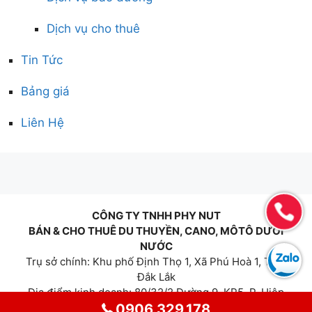
Dịch vụ cho thuê
Tin Tức
Bảng giá
Liên Hệ
CÔNG TY TNHH PHY NUT
BÁN & CHO THUÊ DU THUYỀN, CANO, MÔTÔ DƯỚI
NƯỚC
Trụ sở chính: Khu phố Định Thọ 1, Xã Phú Hoà 1, Tỉnh
Đắk Lắk
Địa điểm kinh doanh: 80/32/2 Đường 9, KP5, P. Hiệp
Bình Phước, Tp. Thủ Đức, Tp. Hồ Chí Minh
0906.329.178