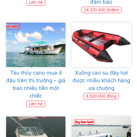
đảm bảo
Liên hệ
24.370.000 đ/đêm
Tàu thủy cano mua ở
Xuồng cao su đáy hơi
đâu trên thị trường – giá
được nhiều khách hàng
bao nhiêu tiền một
ưa chuộng
chiếc
6.500.000 đồng
Liên hệ