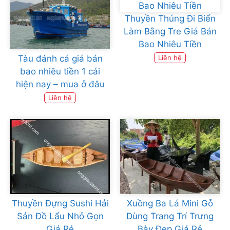
Thuyền Thúng Đi Biển
Làm Bằng Tre Giá Bán
Bao Nhiêu Tiền
Tàu đánh cá giá bán
Liên hệ
bao nhiêu tiền 1 cái
hiện nay – mua ở đâu
Liên hệ
Thuyền Đựng Sushi Hải
Xuồng Ba Lá Mini Gỗ
Sản Đồ Lẩu Nhỏ Gọn
Dùng Trang Trí Trưng
Giá Rẻ
Bày Đẹp Giá Rẻ