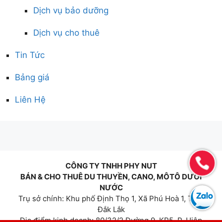
Dịch vụ bảo dưỡng
Dịch vụ cho thuê
Tin Tức
Bảng giá
Liên Hệ
CÔNG TY TNHH PHY NUT
BÁN & CHO THUÊ DU THUYỀN, CANO, MÔTÔ DƯỚI
NƯỚC
Trụ sở chính: Khu phố Định Thọ 1, Xã Phú Hoà 1, Tỉnh
Đắk Lắk
Địa điểm kinh doanh: 80/32/2 Đường 9, KP5, P. Hiệp