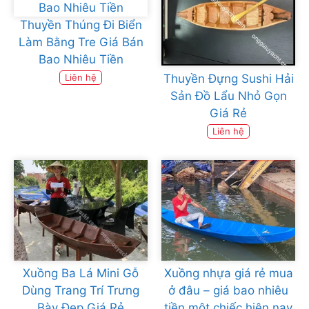
Thuyền Thúng Đi Biển
Làm Bằng Tre Giá Bán
Bao Nhiêu Tiền
Thuyền Đựng Sushi Hải
Liên hệ
Sản Đồ Lẩu Nhỏ Gọn
Giá Rẻ
Liên hệ
Xuồng Ba Lá Mini Gỗ
Xuồng nhựa giá rẻ mua
Dùng Trang Trí Trưng
ở đâu – giá bao nhiêu
Bày Đẹp Giá Rẻ
tiền một chiếc hiện nay