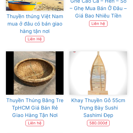
Ghe Cào Cá – Hến – Sò
– Ghẹ Mua Bán Ở Đâu –
Giá Bao Nhiêu Tiền
Thuyền thúng Việt Nam
mua ở đâu có bán giao
Liên hệ
hàng tận nơi
Liên Hệ
Thuyền Thúng Bằng Tre
Khay Thuyền Gỗ 55cm
TpHCM Giá Bán Rẻ
Trưng Bày Sushi
Giao Hàng Tận Nơi
Sashimi Đẹp
Liên hệ
580.000đ