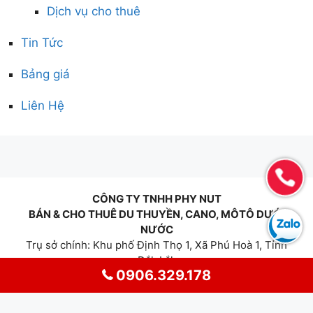
Dịch vụ cho thuê
Tin Tức
Bảng giá
Liên Hệ
CÔNG TY TNHH PHY NUT
BÁN & CHO THUÊ DU THUYỀN, CANO, MÔTÔ DƯỚI
NƯỚC
Trụ sở chính: Khu phố Định Thọ 1, Xã Phú Hoà 1, Tỉnh
Đắk Lắk
0906.329.178
Địa điểm kinh doanh: 80/32/2 Đường 9, KP5, P. Hiệp
Bình Phước, Tp. Thủ Đức, Tp. Hồ Chí Minh
MST: 4401108350 - Hotline:
0906.329.178
-