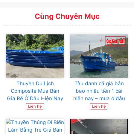
Cùng Chuyên Mục
Thuyền Du Lịch
Tàu đánh cá giá bán
Composite Mua Bán
bao nhiêu tiền 1 cái
Giá Rẻ Ở Đâu Hiện Nay
hiện nay – mua ở đâu
Liên hệ
Liên hệ