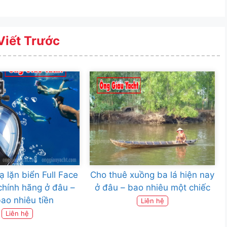
Viết Trước
 lặn biển Full Face
Cho thuê xuồng ba lá hiện nay
hính hãng ở đâu –
ở đâu – bao nhiêu một chiếc
bao nhiêu tiền
Liên hệ
Liên hệ