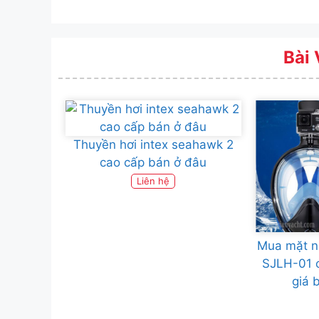
Bài 
Thuyền hơi intex seahawk 2
cao cấp bán ở đâu
Liên hệ
Mua mặt nạ
SJLH-01 c
giá 