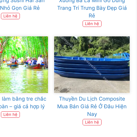
ựng Sushi Hải Sản
Xuồng Ba Lá Mini Gỗ Dùng
 Nhỏ Gọn Giá Rẻ
Trang Trí Trưng Bày Đẹp Giá
Rẻ
Liên hệ
Liên hệ
 làm bằng tre chắc
Thuyền Du Lịch Composite
oàn – giá cả hợp lý
Mua Bán Giá Rẻ Ở Đâu Hiện
Nay
Liên hệ
Liên hệ