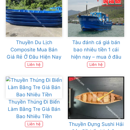
Thuyền Du Lịch
Tàu đánh cá giá bán
Composite Mua Bán
bao nhiêu tiền 1 cái
Giá Rẻ Ở Đâu Hiện Nay
hiện nay – mua ở đâu
Liên hệ
Liên hệ
Thuyền Thúng Đi Biển
Làm Bằng Tre Giá Bán
Bao Nhiêu Tiền
Thuyền Đựng Sushi Hải
Liên hệ