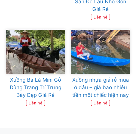
Sản Đồ Lẩu Nhỏ Gọn
Giá Rẻ
Liên hệ
Xuồng Ba Lá Mini Gỗ
Xuồng nhựa giá rẻ mua
Dùng Trang Trí Trưng
ở đâu – giá bao nhiêu
Bày Đẹp Giá Rẻ
tiền một chiếc hiện nay
Liên hệ
Liên hệ