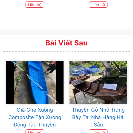
Liên hệ
Liên hệ
Bài Viết Sau
Giá Ghe Xuồng
Thuyền Gỗ Nhỏ Trưng
Composite Tận Xưởng
Bày Tại Nhà Hàng Hải
Đóng Tàu Thuyền
Sản
Liên hệ
Liên hệ