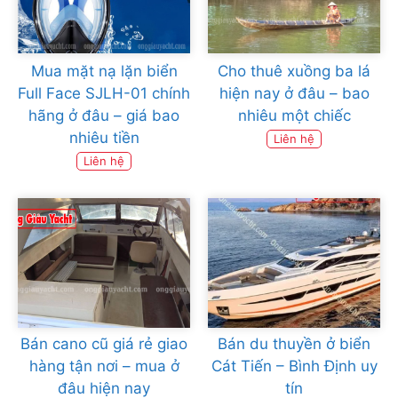
Mua mặt nạ lặn biển
Cho thuê xuồng ba lá
Full Face SJLH-01 chính
hiện nay ở đâu – bao
hãng ở đâu – giá bao
nhiêu một chiếc
nhiêu tiền
Liên hệ
Liên hệ
Bán cano cũ giá rẻ giao
Bán du thuyền ở biển
hàng tận nơi – mua ở
Cát Tiến – Bình Định uy
đâu hiện nay
tín